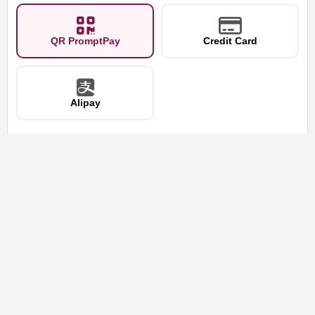
QR PromptPay
Credit Card
Alipay
3. สรุปรายการสั่งซื้อ
฿0.00
ยอดรวม
(กรุณาเลือกจำนวนสินค้า)
ค่าจัดส่ง
กรุณาเลือกจังหวัด
ราคาสินค้า
฿0.00